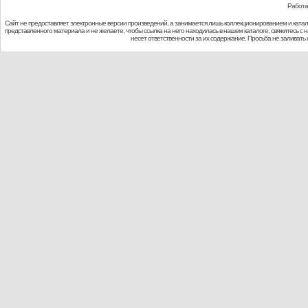
Работа
Сайт не предоставляет электронные версии произведений, а занимается лишь коллекционированием и ката
представленного материала и не желаете, чтобы ссылка на него находилась в нашем каталоге, свяжитесь с
несет ответственности за их содержание. Просьба не заливат