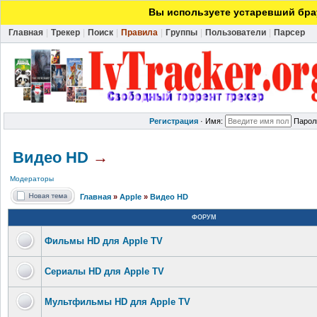
Вы используете устаревший брау
Главная
|
Трекер
|
Поиск
|
Правила
|
Группы
|
Пользователи
|
Парсер
Регистрация
·
Имя:
Парол
Видео HD
→
Модераторы
Главная
»
Apple
»
Видео HD
ФОРУМ
Фильмы HD для Apple TV
Сериалы HD для Apple TV
Мультфильмы HD для Apple TV