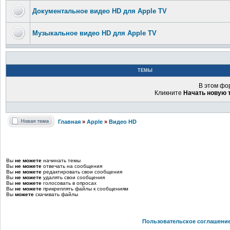
Документальное видео HD для Apple TV
Музыкальное видео HD для Apple TV
ТЕМЫ
В этом фо
Кликните
Начать новую 
Главная
»
Apple
»
Видео HD
Вы
не можете
начинать темы
Вы
не можете
отвечать на сообщения
Вы
не можете
редактировать свои сообщения
Вы
не можете
удалять свои сообщения
Вы
не можете
голосовать в опросах
Вы
не можете
прикреплять файлы к сообщениям
Вы
можете
скачивать файлы
Пользовательское соглашени