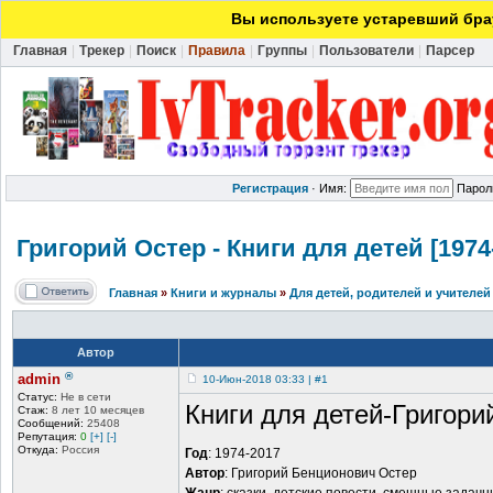
Вы используете устаревший брау
Главная
|
Трекер
|
Поиск
|
Правила
|
Группы
|
Пользователи
|
Парсер
Регистрация
·
Имя:
Парол
Григорий Остер - Книги для детей [1974
Главная
»
Книги и журналы
»
Для детей, родителей и учителей
Автор
®
admin
10-Июн-2018 03:33 | #1
Статус:
Не в сети
Книги для детей-Григори
Стаж:
8 лет 10 месяцев
Сообщений:
25408
Репутация:
0
[+]
[-]
Откуда:
Россия
Год
: 1974-2017
Автор
: Григорий Бенционович Остер