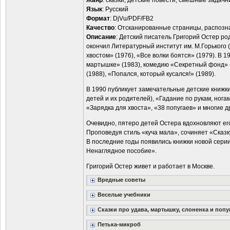
Жанр
: сказки, детские повести, смешные задачн
Язык
: Русский
Формат
: DjVu/PDF/FB2
Качество
: Отсканированные страницы, распозн
Описание
: Детский писатель Григорий Остер род
окончил Литературный институт им. М.Горького 
хвостом» (1976), «Все волки боятся» (1979). В 
мартышке» (1983), комедию «Секретный фонд» (1
(1988), «Попался, который кусался!» (1989).
В 1990 публикует замечательные детские книжк
детей и их родителей), «Гадание по рукам, ног
«Зарядка для хвоста», «38 попугаев» и многие д
Очевидно, пятеро детей Остера вдохновляют его
Проповедуя стиль «куча мала», сочиняет «Сказк
В последние годы появились книжки новой серии
Ненаглядное пособие».
Григорий Остер живет и работает в Москве.
Вредные советы
Веселые учебники
Сказки про удава, мартышку, слоненка и попу
Петька-микроб