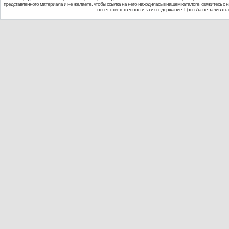
представленного материала и не желаете, чтобы ссылка на него находилась в нашем каталоге, свяжитесь с
несет ответственности за их содержание. Просьба не заливат