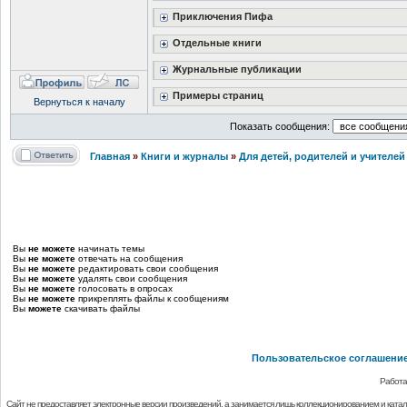
Приключения Пифа
Отдельные книги
Журнальные публикации
Примеры страниц
Вернуться к началу
Показать сообщения:
Главная
»
Книги и журналы
»
Для детей, родителей и учителей
Вы
не можете
начинать темы
Вы
не можете
отвечать на сообщения
Вы
не можете
редактировать свои сообщения
Вы
не можете
удалять свои сообщения
Вы
не можете
голосовать в опросах
Вы
не можете
прикреплять файлы к сообщениям
Вы
можете
скачивать файлы
Пользовательское соглашени
Работа
Сайт не предоставляет электронные версии произведений, а занимается лишь коллекционированием и ката