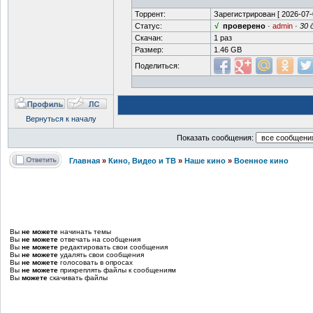
Торрент:
Зарегистрирован [
2026-07-
Статус:
√
проверено
·
admin
·
30 
Скачан:
1 раз
Размер:
1.46 GB
Поделиться:
Вернуться к началу
Показать сообщения:
Главная
»
Кино, Видео и ТВ
»
Наше кино
»
Военное кино
Вы
не можете
начинать темы
Вы
не можете
отвечать на сообщения
Вы
не можете
редактировать свои сообщения
Вы
не можете
удалять свои сообщения
Вы
не можете
голосовать в опросах
Вы
не можете
прикреплять файлы к сообщениям
Вы
можете
скачивать файлы