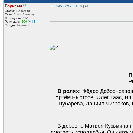
®
Борисыч
02-Июл-2026 19:09 | #1
Статус:
Не в сети
Стаж:
7 лет 9 месяцев
Сообщений:
2513
Репутация:
100
[+]
[-]
Откуда:
Тольятти
П
Р
В ролях:
Фёдор Добронравов,
Артём Быстров, Олег Гаас, Вя
Шубарева, Даниил Чиграков, 
В деревне Матвея Кузьмина пр
смотреть исподлобья. Он держит