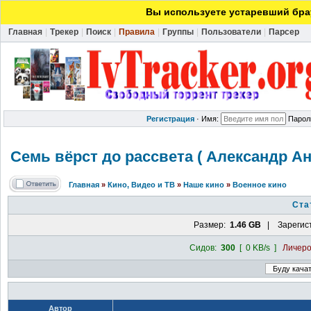
Вы используете устаревший брау
Главная
|
Трекер
|
Поиск
|
Правила
|
Группы
|
Пользователи
|
Парсер
Регистрация
·
Имя:
Парол
Семь вёрст до рассвета ( Александр Ан
Главная
»
Кино, Видео и ТВ
»
Наше кино
»
Военное кино
Ста
Размер:
1.46 GB
| Зарегис
Сидов:
300
[ 0 KB/s ]
Личер
Автор