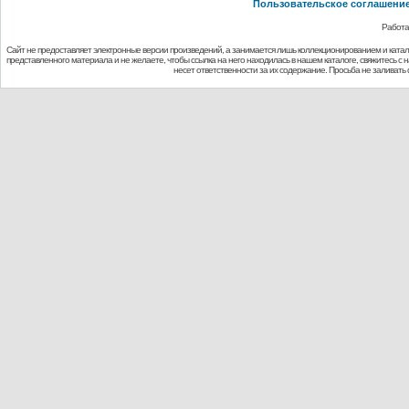
Пользовательское соглашени
Работа
Сайт не предоставляет электронные версии произведений, а занимается лишь коллекционированием и ката
представленного материала и не желаете, чтобы ссылка на него находилась в нашем каталоге, свяжитесь с
несет ответственности за их содержание. Просьба не заливат