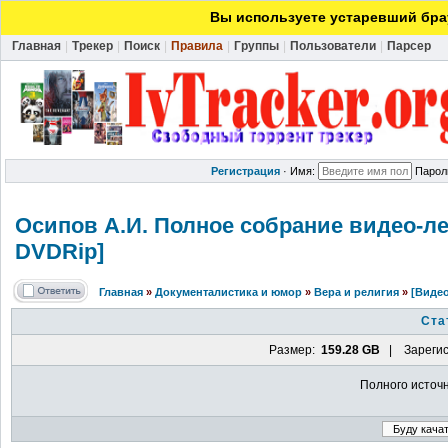
Вы используете устаревший брау
Главная
|
Трекер
|
Поиск
|
Правила
|
Группы
|
Пользователи
|
Парсер
Регистрация
·
Имя:
Парол
Осипов А.И. Полное собрание видео-л
DVDRip]
Главная
»
Документалистика и юмор
»
Вера и религия
»
[Видео
Ста
Размер:
159.28 GB
| Зарегис
Полного источ