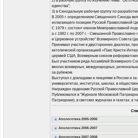
2) в рабочую группу по изучению темы: "Об отн
единства";
3) в Синодальную рабочую группу по разработк
В 2005 г. определением Священного Синода вкл
излагающего позицию Русской Православной Це
С 1979 г. состоял членом Межправославной подг
а с 1982 г. по 2007 г. - Смешанной Православно
и Церковное устройство" Всемирного Совета Це
Принимал участие в двусторонних диалогах, пр
католической организацией «Пакс Кристи Инте
церквей США, Всемирным союзом реформатских ц
Был участником ряда Ассамблей Всемирного Со
многих всемирных, международных, региональны
за рубежом.
Выступал с докладами и лекциями в России и за
университетах, институтах, школах, в обществе
Награжден орденами Русской Православной Церк
Публиковался в "Журнале Московской Патриархии"
Патриархии), в светских журналах и газетах, а 
Спи
Апологетика 2005-2006
Апологетика 2006-2007
Апологетика 2007-2008