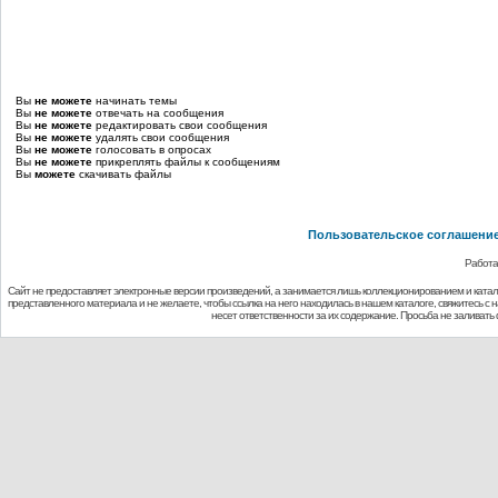
Вы
не можете
начинать темы
Вы
не можете
отвечать на сообщения
Вы
не можете
редактировать свои сообщения
Вы
не можете
удалять свои сообщения
Вы
не можете
голосовать в опросах
Вы
не можете
прикреплять файлы к сообщениям
Вы
можете
скачивать файлы
Пользовательское соглашени
Работа
Сайт не предоставляет электронные версии произведений, а занимается лишь коллекционированием и ката
представленного материала и не желаете, чтобы ссылка на него находилась в нашем каталоге, свяжитесь с
несет ответственности за их содержание. Просьба не заливат