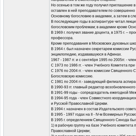
Но осенью в том же году получил приглашение 
оставлен в ней преподавателем по совершенно 
Основному богословию в академии, а затем в сл
В последующие годы в аспирантуре читал лекц
богословским проблемам; в академии кроме Осн
В 1969 г. получил звание доцента, в 1975 г. – пр
профессора.
Кроме преподавания в Московских духовных шко
В 1964 г. был назначен секретарем комиссии Ру
энциклопедию, издававшуюся в Афинах.
1967 - 1987 гг. и с сентября 1995 по 2005гг. - ч
С 1973 по 1986 гг. - член Учебного Комитета п
С 1976 по 2004 гг. - член комиссии Священного
Богословскую комиссию.
С 1981 по 2004 гг.- заведующий филиала аспир
В 1990-93 гг. главный редактор возобновленног
В 1991-99 годы - сопредседатель ежегодной Меж
В 1994-95 года - член Совместного координац
и Русской Православной Церкви.
В 1994 г. назначен в состав Издательского сове
В 1995 - 1997 годах на II - IV-м Всемирных Рус
В 1995 г. определением Священного Синода был
1) в рабочую группу на базе Учебного комитета
Православной Церкви;