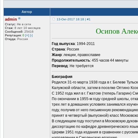
Автор
®
admin
13-Окт-2017 18:18 | #1
Статус:
Не в сети
Осипов Алек
Стаж:
8 лет 10 месяцев
Сообщений:
25416
Репутация:
0
[+]
[-]
Откуда:
Россия
Год выпуска
: 1994-2011
Страна
: Россия
Жанр
: лекции, православие
Продолжительность
: 455 часов 44 минуты
Перевод
: Не требуется
Биография
Родился 31-го марта 1938 года в г. Белеве Тульс
Калужской области, затем в поселке Оптино Коз
С 1952 года жил в г. Гжатске (теперь Гагарин) С
По окончании в 1955-м году средней школы, отк
трех лет в домашних условиях занимался изучен
году, получив от него письменную рекомендацию
принят в четвертый (выпускной) класс Московск
В следующем году поступил в Московскую духовн
диссертацию по кафедре древнегреческого язык
Церкви 1951 года издания в сравнении с русски
направлении в Смоленскую епархию.