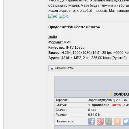
Месси, да и финалы часто бывают непредсказуем
оба раза уступали. Матч будет тягучим и небог
исход окажет то, кто забьёт первым. Матч вполн
Продолжительность:
02:00:54
Файл
Формат:
MP4
Качество:
IPTV 1080р
Видео:
Н.264, 1920x1080 (16:9), 25 fps, ~6000 K
Аудио:
48 kHz, МР2, 2 ch, 226.00 kbps (Русский)
Скриншоты
ЗОЛОТАЯ
Торрент:
Зарегистрирован [
2021-07-
Статус:
√
проверено
·
admin
·
5 л
Скачан:
0 раз
Размер:
6.34 GB
Поделиться: