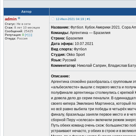
Автор
®
admin
12-Июл-2021 04:19 | #1
Статус:
Не в сети
Название:
Футбол. Кубок Америки 2021. Copa A
Стаж:
8 лет 10 месяцев
Сообщений:
25425
Команды:
Аргентина — Бразилия
Репутация:
0
[+]
[-]
Страна:
Бразилия
Откуда:
Россия
Дата эфира:
10.07.2021
Вид спорта:
Футбол
Студия:
Okko Sport
Язык:
Русский
Комментатор:
Николай Саприн, Владислав Бат
Описание:
Аргентина спокойно разобралась с групповым эт
«альбесилесте» вышли с первого места и получи
полуфинале аргентинцы столкнулись с крепкой К
и довела дело до серии пенальти. В одиннадца
своего кипера Эмилиано Мартинеса, который пот
но всё равно выбила три победы в четырёх матча
финалу, бразильцы заняли первое место и в че
сборной Перу «селесао» включили режим энерго
Путь обеих команд очень схож: большинство поб
устраивают нечасто, у обеих в строю и в велико