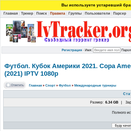
Вы используете устаревший брау
Главная
|
Трекер
|
Поиск
|
Правила
|
Группы
|
Пользователи
|
Парсер
Регистрация
·
Имя:
Парол
Футбол. Кубок Америки 2021. Copa Amer
(2021) IPTV 1080р
Главная
»
Спорт
»
Футбол
»
Международные турниры
Ста
Размер:
6.34 GB
| Зар
Полного ис