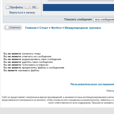
Вернуться к началу
Показать сообщения:
Главная
»
Спорт
»
Футбол
»
Международные турниры
Вы
не можете
начинать темы
Вы
не можете
отвечать на сообщения
Вы
не можете
редактировать свои сообщения
Вы
не можете
удалять свои сообщения
Вы
не можете
голосовать в опросах
Вы
не можете
прикреплять файлы к сообщениям
Вы
можете
скачивать файлы
Пользовательское соглашени
Работа
Сайт не предоставляет электронные версии произведений, а занимается лишь коллекционированием и ката
представленного материала и не желаете, чтобы ссылка на него находилась в нашем каталоге, свяжитесь с
несет ответственности за их содержание. Просьба не заливат