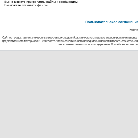
Вы
не можете
прикреплять файлы к сообщениям
Вы
можете
скачивать файлы
Пользовательское соглашени
Работа
Сайт не предоставляет электронные версии произведений, а занимается лишь коллекционированием и ката
представленного материала и не желаете, чтобы ссылка на него находилась в нашем каталоге, свяжитесь с
несет ответственности за их содержание. Просьба не заливат