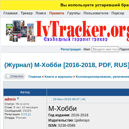
Вы используете устаревший брау
Главная
|
Трекер
|
Поиск
|
Правила
|
Группы
|
Пользователи
|
Парсер
Регистрация
·
Имя:
Парол
(Журнал) М-Хобби [2016-2018, PDF, RUS
Главная
»
Книги и журналы
»
Коллекционирование, увлечения
Автор
®
admin
28-Июл-2018 08:07 | #1
Статус:
Не в сети
М-Хобби
Стаж:
8 лет 10 месяцев
Сообщений:
25425
Репутация:
0
[+]
[-]
Год издания
: 2016-2018
Откуда:
Россия
Издательство
: Цейхгауз
ISSN
: 0236-0586