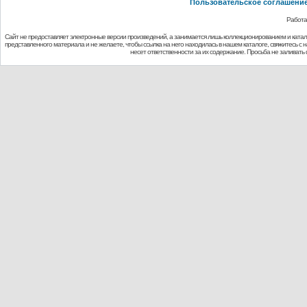
Пользовательское соглашени
Работа
Сайт не предоставляет электронные версии произведений, а занимается лишь коллекционированием и ката
представленного материала и не желаете, чтобы ссылка на него находилась в нашем каталоге, свяжитесь с
несет ответственности за их содержание. Просьба не заливат