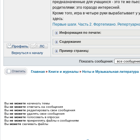
предназначенные для учащихся - это те же пьес
родителями: это гораздо интересней.
Кроме того, игра в четыре руки вырабатывает у
здесь:
Первые шаги. Часть 2. Фортепиано. Репертуарн
Информация по печати:
Содержание
Пример страниц:
Вернуться к началу
Показать сообщения:
Главная
»
Книги и журналы
»
Ноты и Музыкальная литература
Вы
не можете
начинать темы
Вы
не можете
отвечать на сообщения
Вы
не можете
редактировать свои сообщения
Вы
не можете
удалять свои сообщения
Вы
не можете
голосовать в опросах
Вы
не можете
прикреплять файлы к сообщениям
Вы
можете
скачивать файлы