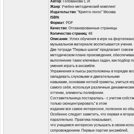
Автор
: Голованова С.И.
Жанр
: Учебно-методический комплект
Издательство
: "Крипто-логос" Москва
ISBN
:
Формат
: PDF
Качество
: Отсканированные страницы
Количество страниц
: 48
Описание
: Успех обучения в игре на фортепиан
музыкальном материале воспитывается ученик.
Две тетради "Первых шагов" предлагают совсем 
методическом плане произведения, обеспечив
выполнение таких ключевых задач, как подбор п
умения играть в ансамбле.
Упражнения и пьесы расположены в порядке воз
овладевать слуховыми и двигательными
навыками, основами нотной грамоты, учиться и
самого себя, используя различные динамически
оттенки, элементы полифонии.
Составительница постаралась - с учетом собств
только сконцентрировать" в этом
издании все самое интересное, полезное из общ
Особенно следует заметить, что первая и втора
параллельно. Практика показывает,
что учащимся интересно услышать в своем испо
сопровождением. Первые партии ансамблей,