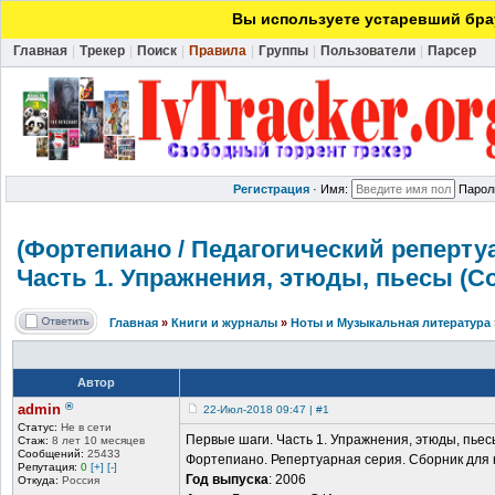
Вы используете устаревший брау
Главная
|
Трекер
|
Поиск
|
Правила
|
Группы
|
Пользователи
|
Парсер
Регистрация
·
Имя:
Парол
(Фортепиано / Педагогическ
ий реперту
Часть 1. Упражнения, этюды, пьесы (С
Главная
»
Книги и журналы
»
Ноты и Музыкальная литература
Автор
®
admin
22-Июл-2018 09:47 | #1
Статус:
Не в сети
Первые шаги. Часть 1. Упражнения, этюды, пьес
Стаж:
8 лет 10 месяцев
Сообщений:
25433
Фортепиано. Репертуарная серия. Сборник для 
Репутация:
0
[+]
[-]
Год выпуска
: 2006
Откуда:
Россия