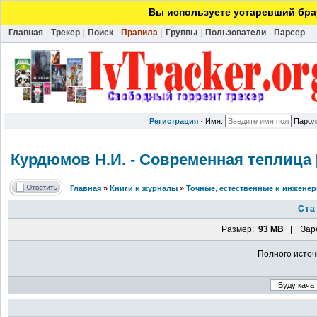
Вы используете устаревший брау
Главная
|
Трекер
|
Поиск
|
Правила
|
Группы
|
Пользователи
|
Парсер
Регистрация
·
Имя:
Парол
Курдюмов Н.И. - Современная теплица [
Главная
»
Книги и журналы
»
Точные, естественные и инжене
Ста
Размер:
93 MB
| Заре
Полного источ