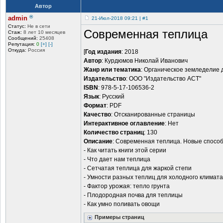
Автор
®
admin
21-Июл-2018 09:21 | #1
Статус:
Не в сети
Современная теплица
Стаж:
8 лет 10 месяцев
Сообщений:
25408
Репутация:
0
[+]
[-]
Откуда:
Россия
[
Год издания
: 2018
Автор
: Курдюмов Николай Иванович
Жанр или тематика
: Органическое земледелие 
Издательство
: ООО "Издательство АСТ"
ISBN
: 978-5-17-106536-2
Язык
: Русский
Формат
: PDF
Качество
: Отсканированные страницы
Интерактивное оглавление
: Нет
Количество страниц
: 130
Описание
: Современная теплица. Новые способ
- Как читать книги этой серии
- Что дает нам теплица
- Сетчатая теплица для жаркой степи
- Умности разных теплиц для холодного климата
- Фактор урожая: тепло грунта
- Плодородная почва для теплицы
- Как умно поливать овощи
Примеры страниц