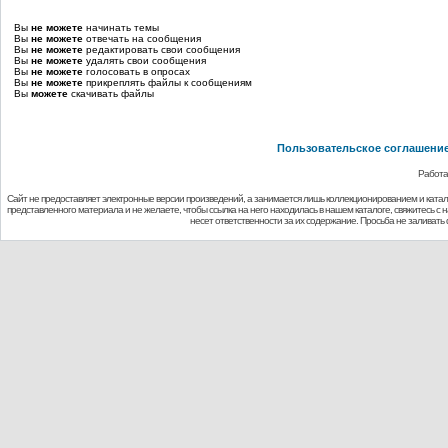
Вы
не можете
начинать темы
Вы
не можете
отвечать на сообщения
Вы
не можете
редактировать свои сообщения
Вы
не можете
удалять свои сообщения
Вы
не можете
голосовать в опросах
Вы
не можете
прикреплять файлы к сообщениям
Вы
можете
скачивать файлы
Пользовательское соглашени
Работа
Сайт не предоставляет электронные версии произведений, а занимается лишь коллекционированием и ката
представленного материала и не желаете, чтобы ссылка на него находилась в нашем каталоге, свяжитесь с
несет ответственности за их содержание. Просьба не заливат