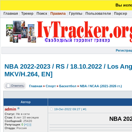
Вы испо
Главная
|
Трекер
|
Поиск
|
Правила
|
Группы
|
Пользователи
|
Парсер
Регистра
NBA 2022-2023 / RS / 18.10.2022 / Los A
MKV/H.264, EN]
Главная
»
Спорт
»
Баскетбол
»
NBA / NCAA (2021-2026 гг.)
Автор
®
admin
19-Окт-2022 09:27 | #1
Статус:
Не в сети
NBA 202
Стаж:
8 лет 10 месяцев
Сообщений:
25420
Репутация:
0
[+]
[-]
Откуда:
Россия