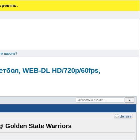
рректно.
ли пароль?
скетбол, WEB-DL HD/720p/60fp
s,
 @ Golden State Warriors