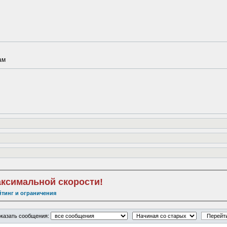
ам
аксимальной скорости!
йтинг и ограничения
казать сообщения: