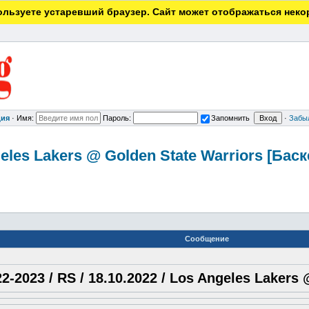
льзуете устаревший браузер. Сайт может отображаться неко
ция
·
Имя:
Пароль:
Запомнить
·
Забы
ngeles Lakers @ Golden State Warriors [Ба
Сообщение
2-2023 / RS / 18.10.2022 / Los Angeles Lakers