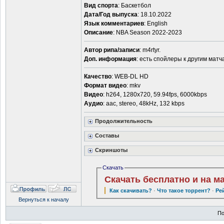
Вид спорта
: Баскетбол
Дата/Год выпуска
: 18.10.2022
Язык комментариев
: English
Описание
: NBA Season 2022-2023
Автор рипа/записи
: m4rtyr.
Доп. информация
: есть спойлеры к другим матч
Качество
: WEB-DL HD
Формат видео
: mkv
Видео
: h264, 1280x720, 59.94fps, 6000kbps
Аудио
: aac, stereo, 48kHz, 132 kbps
Продолжительность
Составы
Скриншоты
Скачать
Скачать бесплатно и на м
Как скачивать?
·
Что такое торрент?
·
Ре
Вернуться к началу
По