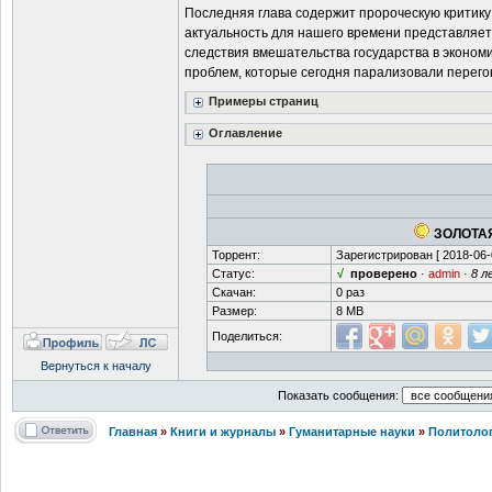
Последняя глава содержит пророческую критику
актуальность для нашего времени представляе
следствия вмешательства государства в экономи
проблем, которые сегодня парализовали перего
Примеры страниц
Оглавление
ЗОЛОТАЯ
Торрент:
Зарегистрирован [
2018-06-
Статус:
√
проверено
·
admin
·
8 л
Скачан:
0 раз
Размер:
8 MB
Поделиться:
Вернуться к началу
Показать сообщения:
Главная
»
Книги и журналы
»
Гуманитарные науки
»
Политоло