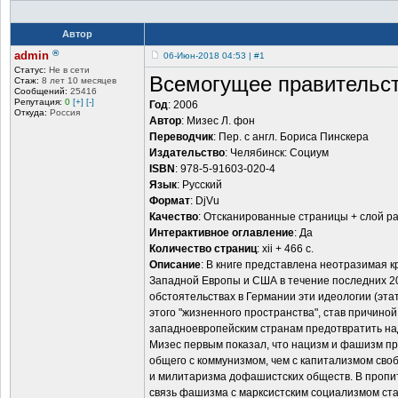
Автор
®
admin
06-Июн-2018 04:53 | #1
Статус:
Не в сети
Всемогущее правительств
Стаж:
8 лет 10 месяцев
Сообщений:
25416
Репутация:
0
[+]
[-]
Год
: 2006
Откуда:
Россия
Автор
: Мизес Л. фон
Переводчик
: Пер. с англ. Бориса Пинскера
Издательство
: Челябинск: Социум
ISBN
: 978-5-91603-020-4
Язык
: Русский
Формат
: DjVu
Качество
: Отсканированные страницы + слой р
Интерактивное оглавление
: Да
Количество страниц
: xii + 466 с.
Описание
: В книге представлена неотразимая 
Западной Европы и США в течение последних 200
обстоятельствах в Германии эти идеологии (эт
этого "жизненного пространства", став причино
западноевропейским странам предотвратить н
Мизес первым показал, что нацизм и фашизм пр
общего с коммунизмом, чем с капитализмом своб
и милитаризма дофашистских обществ. В пропи
связь фашизма с марксистским социализмом ст