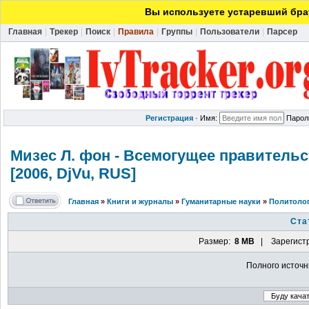
Вы используете устаревший брау
Главная
|
Трекер
|
Поиск
|
Правила
|
Группы
|
Пользователи
|
Парсер
Регистрация
·
Имя:
Парол
Мизес Л. фон - Всемогущее правительс
[2006, DjVu, RUS]
Главная
»
Книги и журналы
»
Гуманитарные науки
»
Политоло
Ста
Размер:
8 MB
| Зарегист
Полного источн