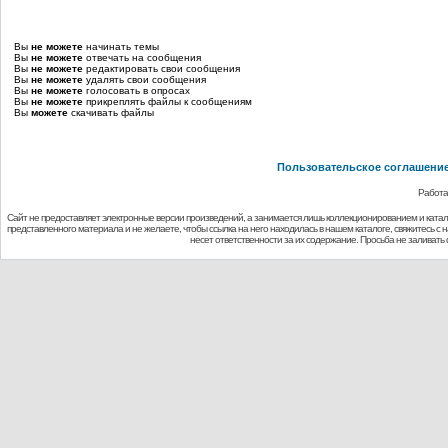
Вы
не можете
начинать темы
Вы
не можете
отвечать на сообщения
Вы
не можете
редактировать свои сообщения
Вы
не можете
удалять свои сообщения
Вы
не можете
голосовать в опросах
Вы
не можете
прикреплять файлы к сообщениям
Вы
можете
скачивать файлы
Пользовательское соглашени
Работа
Сайт не предоставляет электронные версии произведений, а занимается лишь коллекционированием и ката
представленного материала и не желаете, чтобы ссылка на него находилась в нашем каталоге, свяжитесь с
несет ответственности за их содержание. Просьба не заливат