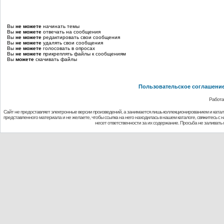
Вы
не можете
начинать темы
Вы
не можете
отвечать на сообщения
Вы
не можете
редактировать свои сообщения
Вы
не можете
удалять свои сообщения
Вы
не можете
голосовать в опросах
Вы
не можете
прикреплять файлы к сообщениям
Вы
можете
скачивать файлы
Пользовательское соглашени
Работа
Сайт не предоставляет электронные версии произведений, а занимается лишь коллекционированием и ката
представленного материала и не желаете, чтобы ссылка на него находилась в нашем каталоге, свяжитесь с
несет ответственности за их содержание. Просьба не заливат