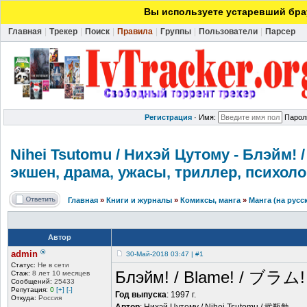
Вы используете устаревший брау
Главная
|
Трекер
|
Поиск
|
Правила
|
Группы
|
Пользователи
|
Парсер
Регистрация
·
Имя:
Парол
Nihei Tsutomu / Нихэй Цутому - Блэйм! / 
экшен, драма, ужасы, триллер, психолог
Главная
»
Книги и журналы
»
Комиксы, манга
»
Манга (на русс
Автор
®
admin
30-Май-2018 03:47 | #1
Статус:
Не в сети
Блэйм! / Blame! / ブラム!
Стаж:
8 лет 10 месяцев
Сообщений:
25433
Репутация:
0
[+]
[-]
Год выпуска
: 1997 г.
Откуда:
Россия