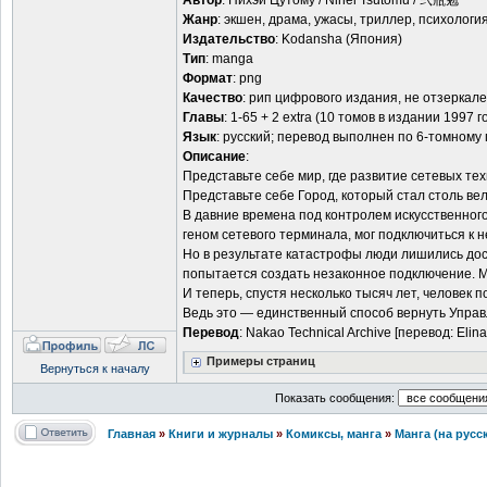
Автор
: Нихэй Цутому / Nihei Tsutomu / 弐瓶勉
Жанр
: экшен, драма, ужасы, триллер, психологи
Издательство
: Kodansha (Япония)
Тип
: manga
Формат
: png
Качество
: рип цифрового издания, не отзеркал
Главы
: 1-65 + 2 extra (10 томов в издании 1997 
Язык
: русский; перевод выполнен по 6-томному
Описание
:
Представьте себе мир, где развитие сетевых те
Представьте себе Город, который стал столь ве
В давние времена под контролем искусственно
геном сетевого терминала, мог подключиться к не
Но в результате катастрофы люди лишились дос
попытается создать незаконное подключение. Ми
И теперь, спустя несколько тысяч лет, человек 
Ведь это — единственный способ вернуть Управ
Перевод
: Nakao Technical Archive [перевод: Elina 
Примеры страниц
Вернуться к началу
Показать сообщения:
Главная
»
Книги и журналы
»
Комиксы, манга
»
Манга (на русс