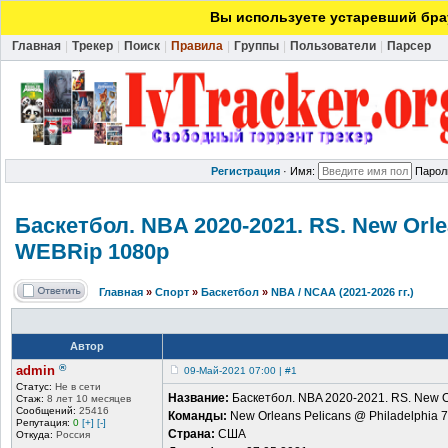
Вы используете устаревший брау
Главная
|
Трекер
|
Поиск
|
Правила
|
Группы
|
Пользователи
|
Парсер
Регистрация
·
Имя:
Парол
Баскетбол. NBA 2020-2021. RS. New Orle
WEBRip 1080p
Главная
»
Спорт
»
Баскетбол
»
NBA / NCAA (2021-2026 гг.)
Автор
®
admin
09-Май-2021 07:00 | #1
Статус:
Не в сети
Название:
Баскетбол. NBA 2020-2021. RS. New Or
Стаж:
8 лет 10 месяцев
Сообщений:
25416
Команды:
New Orleans Pelicans @ Philadelphia 
Репутация:
0
[+]
[-]
Страна:
США
Откуда:
Россия