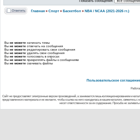
Показать сообщения:
Главная
»
Спорт
»
Баскетбол
»
NBA / NCAA (2021-2026 гг.)
Вы
не можете
начинать темы
Вы
не можете
отвечать на сообщения
Вы
не можете
редактировать свои сообщения
Вы
не можете
удалять свои сообщения
Вы
не можете
голосовать в опросах
Вы
не можете
прикреплять файлы к сообщениям
Вы
не можете
скачивать файлы
Пользовательское соглашени
Работа
Сайт не предоставляет электронные версии произведений, а занимается лишь коллекционированием и ката
представленного материала и не желаете, чтобы ссылка на него находилась в нашем каталоге, свяжитесь с
несет ответственности за их содержание. Просьба не заливат