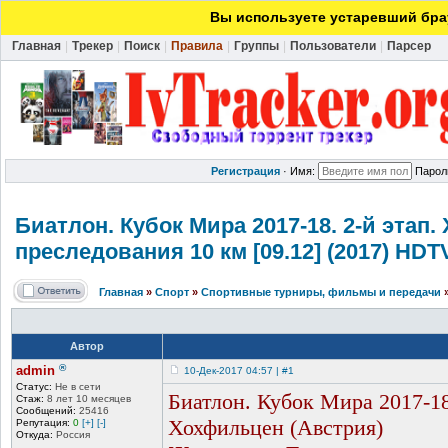
Вы используете устаревший брау
Главная
|
Трекер
|
Поиск
|
Правила
|
Группы
|
Пользователи
|
Парсер
Регистрация
·
Имя:
Парол
Биатлон. Кубок Мира 2017-18. 2-й этап
преследовани
я 10 км [09.12] (2017) HDT
Главная
»
Спорт
»
Спортивные турниры, фильмы и передачи
Автор
®
admin
10-Дек-2017 04:57 | #1
Статус:
Не в сети
Биатлон. Кубок Мира 2017-18
Стаж:
8 лет 10 месяцев
Сообщений:
25416
Хохфильцен (Австрия)
Репутация:
0
[+]
[-]
Откуда:
Россия