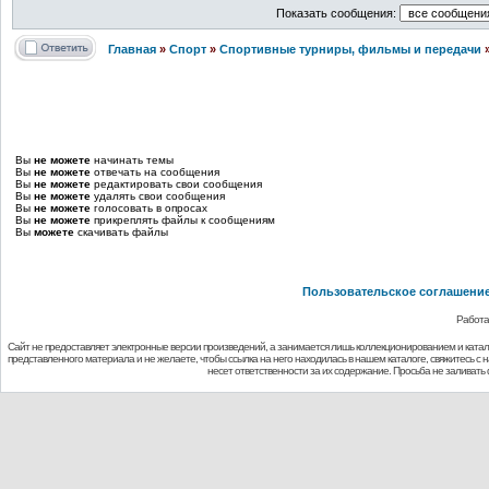
Показать сообщения:
Главная
»
Спорт
»
Спортивные турниры, фильмы и передачи
Вы
не можете
начинать темы
Вы
не можете
отвечать на сообщения
Вы
не можете
редактировать свои сообщения
Вы
не можете
удалять свои сообщения
Вы
не можете
голосовать в опросах
Вы
не можете
прикреплять файлы к сообщениям
Вы
можете
скачивать файлы
Пользовательское соглашени
Работа
Сайт не предоставляет электронные версии произведений, а занимается лишь коллекционированием и ката
представленного материала и не желаете, чтобы ссылка на него находилась в нашем каталоге, свяжитесь с
несет ответственности за их содержание. Просьба не заливат