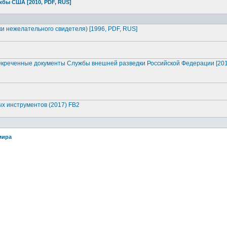
жбы США [2010, PDF, RUS]
ски нежелательно
го свидетеля) [1996, PDF, RUS]
секреченн
ые документы Службы внешней разведки Российской Федерации [201
ых инструментов
(2017) FB2
мира