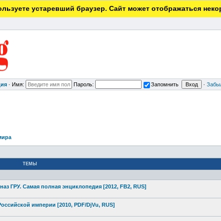
льзуете устаревший браузер. Сайт может отображаться неко
ция
·
Имя:
Пароль:
Запомнить
·
Забы
мира
ТЕМЫ
цназ ГРУ. Самая полная энциклопедия
[2012, FB2, RUS]
оссийской империи [2010, PDF/DjVu, RUS]