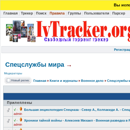
Вы испо
Главная
|
Трекер
|
Поиск
|
Правила
|
Группы
|
Пользователи
|
Парсер
Регистра
Спецслужбы мира
→
Модераторы
Главная
»
Книги и журналы
»
Военное дело
»
Спецслужбы 
Прилеплены
√
·
Большая энциклопедия
Спецназа - Север А., Колпакиди А. - Спе
admin
√
·
Хроники тайной войны - Алексеев Михаил - Военная разведка в Р
admin