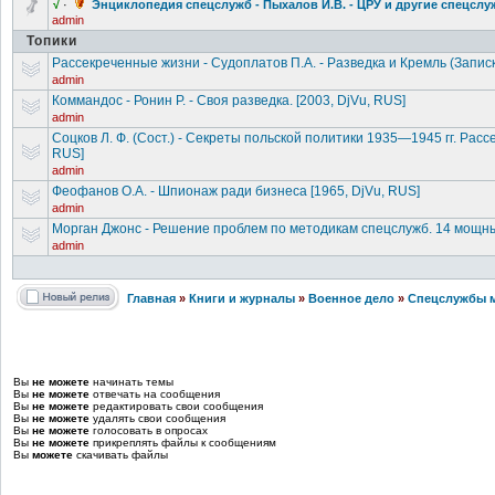
√
·
Энциклопедия
спецслужб - Пыхалов И.В. - ЦРУ и другие спецслу
admin
Топики
Рассекреченн
ые жизни - Судоплатов П.А. - Разведка и Кремль (Запи
admin
Коммандос - Ронин P. - Своя разведка. [2003, DjVu, RUS]
admin
Соцков Л. Ф. (Сост.) - Секреты польской политики 1935—1945 гг. Рас
RUS]
admin
Феофанов О.А. - Шпионаж ради бизнеса [1965, DjVu, RUS]
admin
Морган Джонс - Решение проблем по методикам спецслужб. 14 мощн
admin
Главная
»
Книги и журналы
»
Военное дело
»
Спецслужбы 
Вы
не можете
начинать темы
Вы
не можете
отвечать на сообщения
Вы
не можете
редактировать свои сообщения
Вы
не можете
удалять свои сообщения
Вы
не можете
голосовать в опросах
Вы
не можете
прикреплять файлы к сообщениям
Вы
можете
скачивать файлы