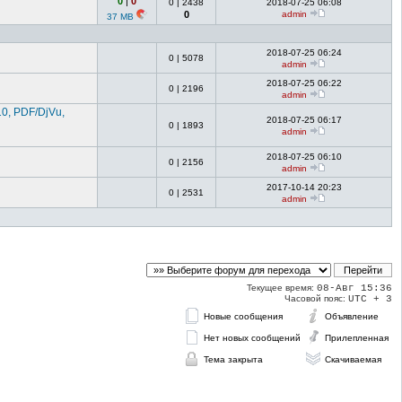
0
|
0
0
|
2438
2018-07-25 06:08
0
admin
37 MB
2018-07-25 06:24
0
|
5078
admin
2018-07-25 06:22
0
|
2196
admin
0, PDF/DjVu,
2018-07-25 06:17
0
|
1893
admin
2018-07-25 06:10
0
|
2156
admin
2017-10-14 20:23
0
|
2531
admin
Текущее время:
08-Авг 15:36
Часовой пояс:
UTC + 3
Новые сообщения
Объявление
Нет новых сообщений
Прилепленная
Тема закрыта
Скачиваемая