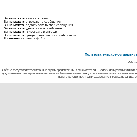
Вы
не можете
начинать темы
Вы
не можете
отвечать на сообщения
Вы
не можете
редактировать свои сообщения
Вы
не можете
удалять свои сообщения
Вы
не можете
голосовать в опросах
Вы
не можете
прикреплять файлы к сообщениям
Вы
можете
скачивать файлы
Пользовательское соглашени
Работа
Сайт не предоставляет электронные версии произведений, а занимается лишь коллекционированием и ката
представленного материала и не желаете, чтобы ссылка на него находилась в нашем каталоге, свяжитесь с
несет ответственности за их содержание. Просьба не заливат