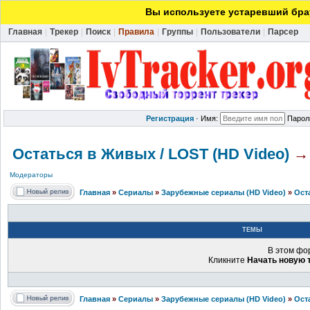
Вы используете устаревший брау
Главная
|
Трекер
|
Поиск
|
Правила
|
Группы
|
Пользователи
|
Парсер
Регистрация
·
Имя:
Парол
Остаться в Живых / LOST (HD Video)
→
Модераторы
Главная
»
Сериалы
»
Зарубежные сериалы (HD Video)
»
Ост
ТЕМЫ
В этом фо
Кликните
Начать новую 
Главная
»
Сериалы
»
Зарубежные сериалы (HD Video)
»
Ост