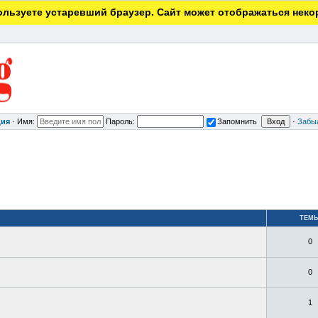
льзуете устаревший браузер. Сайт может отображаться неко
ция
·
Имя:
Пароль:
Запомнить
·
Забы
ТЕМ
0
0
1