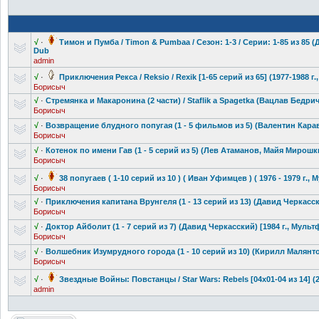
√
·
Тимон и Пумба / Timon & Pumbaa / Сезон: 1-3 / Серии: 1-85 из 85
Dub
admin
√
·
Приключения Рекса / Reksio / Rexik [1-65 серий из 65] (1977-1988
Борисыч
√
·
Стремянка и Макаронина (2 части) / Staflik a Spagetka (Вацлав Бедрич
Борисыч
√
·
Возвращение блудного попугая (1 - 5 фильмов из 5) (Валентин Карава
Борисыч
√
·
Котенок по имени Гав (1 - 5 серий из 5) (Лев Атаманов, Майя Мирошк
Борисыч
√
·
38 попугаев ( 1-10 серий из 10 ) ( Иван Уфимцев ) ( 1976 - 1979 г
Борисыч
√
·
Приключения капитана Врунгеля (1 - 13 серий из 13) (Давид Черкасск
Борисыч
√
·
Доктор Айболит (1 - 7 серий из 7) (Давид Черкасский) [1984 г., Муль
Борисыч
√
·
Волшебник Изумрудного города (1 - 10 серий из 10) (Кирилл Малянто
Борисыч
√
·
Звездные Войны: Повстанцы / Star Wars: Rebels [04x01-04 из 14] (
admin