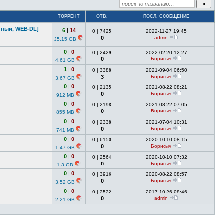
ТОРРЕНТ
ОТВ.
ПОСЛ. СООБЩЕНИЕ
ный, WEB-DL]
6
|
14
0
|
7425
2022-11-27 19:45
0
admin
25.15 GB
0
|
0
0
|
2429
2022-02-20 12:27
0
Борисыч
4.61 GB
1
|
0
0
|
3388
2021-09-04 06:50
3
Борисыч
3.67 GB
0
|
0
0
|
2135
2021-08-22 08:21
0
Борисыч
912 MB
0
|
0
0
|
2198
2021-08-22 07:05
0
Борисыч
855 MB
0
|
0
0
|
2338
2021-07-04 10:31
0
Борисыч
741 MB
0
|
0
0
|
6150
2020-10-10 08:15
0
Борисыч
1.47 GB
0
|
0
0
|
2564
2020-10-10 07:32
0
Борисыч
1.3 GB
0
|
0
0
|
3916
2020-08-22 08:57
0
Борисыч
3.52 GB
0
|
0
0
|
3532
2017-10-26 08:46
0
admin
2.21 GB