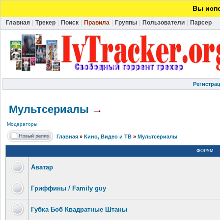
Вы испо
Главная
|
Трекер
|
Поиск
|
Правила
|
Группы
|
Пользователи
|
Парсер
Регистра
Мультсериалы
→
Модераторы
Главная
»
Кино, Видео и ТВ
»
Мультсериалы
ФОРУМ
Аватар
Гриффины / Family guy
Губка Боб Квадратные Штаны