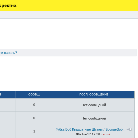
рректно.
ли пароль?
Ы
СООБЩ.
ПОСЛ. СООБЩЕНИЕ
0
Нет сообщений
0
Нет сообщений
Губка Боб Квадратные Штаны / SpongeBob...
1
06-Ноя-17 12:38 ·
admin