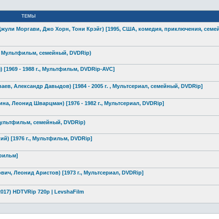
ТЕМЫ
 (Джули Моргави, Джо Хорн, Тони Крэйг) [1995, США, комедия, приключения,
семей
 г., Мультфильм, семейный, DVDRip)
) [1969 - 1988 г., Мультфильм, DVDRip-AVC]
ев, Александр Давыдов) [1984 - 2005 г. , Мультсериал,
семейный, DVDRip]
ина, Леонид Шварцман) [1976 - 1982 г., Мультсериал,
DVDRip]
., Мультфильм, семейный, DVDRip)
ий) [1976 г., Мультфильм, DVDRip]
тфильм]
вич, Леонид Аристов) [1973 г., Мультсериал,
DVDRip]
2017) HDTVRip 720p | LevshaFilm