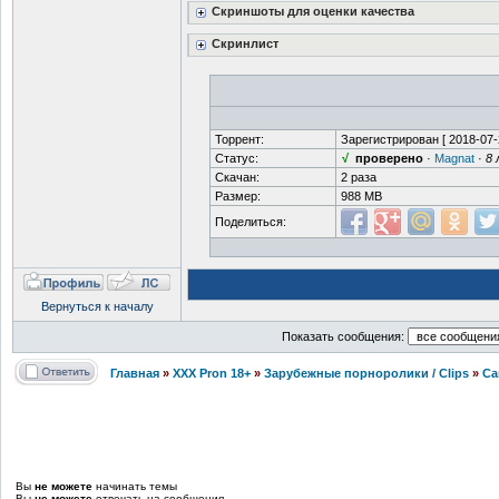
Скриншоты для оценки качества
Скринлист
Торрент:
Зарегистрирован [
2018-07-
Статус:
√
проверено
·
Magnat
·
8 
Скачан:
2 раза
Размер:
988 MB
Поделиться:
Вернуться к началу
Показать сообщения:
Главная
»
XXX Pron 18+
»
Зарубежные порноролики / Clips
»
Са
Вы
не можете
начинать темы
Вы
не можете
отвечать на сообщения