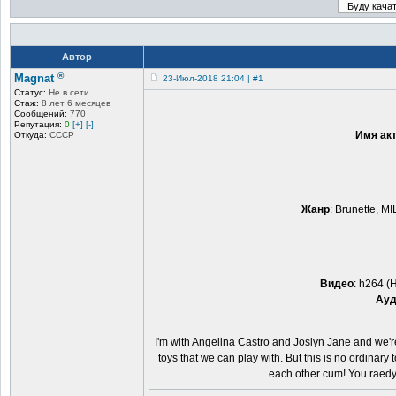
Автор
®
Magnat
23-Июл-2018 21:04 | #1
Статус:
Не в сети
Стаж:
8 лет 6 месяцев
Сообщений:
770
Репутация:
0
[+]
[-]
Имя ак
Откуда:
CCCP
Жанр
: Brunette, M
Видео
: h264 (
Ауд
I'm with Angelina Castro and Joslyn Jane and we're
toys that we can play with. But this is no ordinary
each other cum! You raedy 