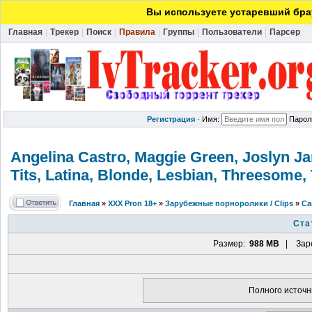
Вы используете устаревший брау
Главная
|
Трекер
|
Поиск
|
Правила
|
Группы
|
Пользователи
|
Парсер
Регистрация
·
Имя:
Парол
Angelina Castro, Maggie Green, Joslyn Jan
Tits, Latina, Blonde, Lesbian, Threesome,
Главная
»
XXX Pron 18+
»
Зарубежные порноролики / Clips
»
Са
Ста
Размер:
988 MB
| Заре
Полного источн