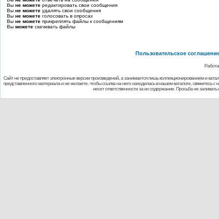
Вы
не можете
редактировать свои сообщения
Вы
не можете
удалять свои сообщения
Вы
не можете
голосовать в опросах
Вы
не можете
прикреплять файлы к сообщениям
Вы
можете
скачивать файлы
Пользовательское соглашени
Работа
Сайт не предоставляет электронные версии произведений, а занимается лишь коллекционированием и ката
представленного материала и не желаете, чтобы ссылка на него находилась в нашем каталоге, свяжитесь с
несет ответственности за их содержание. Просьба не заливат