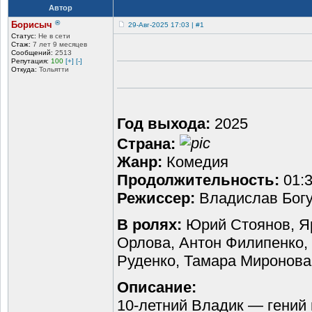
Автор
®
Борисыч
29-Авг-2025 17:03 | #1
Статус:
Не в сети
Стаж:
7 лет 9 месяцев
Сообщений:
2513
Репутация:
100
[+]
[-]
Откуда:
Тольятти
Год выхода:
2025
Страна:
Жанр:
Комедия
Продолжительность:
01:3
Режиссер:
Владислав Бог
В ролях:
Юрий Стоянов, Яр
Орлова, Антон Филипенко,
Руденко, Тамара Миронова,
Описание:
10-летний Владик — гений 