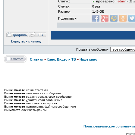
Статус:
√
проверено
·
admin
·
11 
Скачан:
0 раз
Размер:
1.46 GB
Поделиться:
Вернуться к началу
Показать сообщения:
Главная
»
Кино, Видео и ТВ
»
Наше кино
Вы
не можете
начинать темы
Вы
не можете
отвечать на сообщения
Вы
не можете
редактировать свои сообщения
Вы
не можете
удалять свои сообщения
Вы
не можете
голосовать в опросах
Вы
не можете
прикреплять файлы к сообщениям
Вы
можете
скачивать файлы
Пользовательское соглашени
Работа