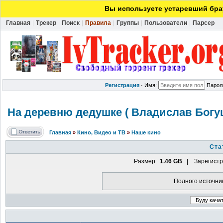
Вы используете устаревший брау
Главная
|
Трекер
|
Поиск
|
Правила
|
Группы
|
Пользователи
|
Парсер
Регистрация
·
Имя:
Парол
На деревню дедушке ( Владислав Богуш 
Главная
»
Кино, Видео и ТВ
»
Наше кино
Ста
Размер:
1.46 GB
| Зарегистр
Полного источни