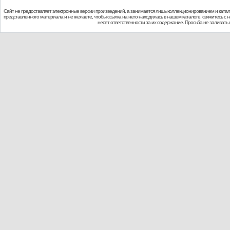
Сайт не предоставляет электронные версии произведений, а занимается лишь коллекционированием и ката
представленного материала и не желаете, чтобы ссылка на него находилась в нашем каталоге, свяжитесь с
несет ответственности за их содержание. Просьба не заливат