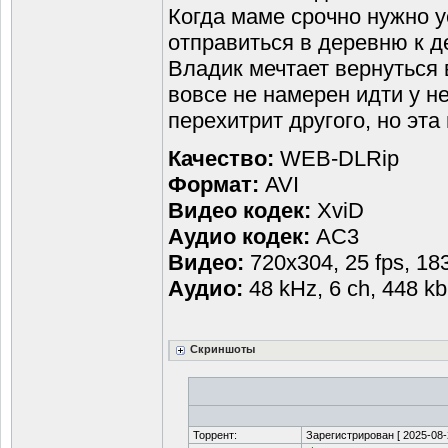
Когда маме срочно нужно у
отправиться в деревню к де
Владик мечтает вернуться в
вовсе не намерен идти у не
перехитрит другого, но эта
Качество:
WEB-DLRip
Формат:
AVI
Видео кодек:
XviD
Аудио кодек:
AC3
Видео:
720x304, 25 fps, 18
Аудио:
48 kHz, 6 ch, 448 k
Скриншоты
Торрент:
Зарегистрирован [
2025-08-