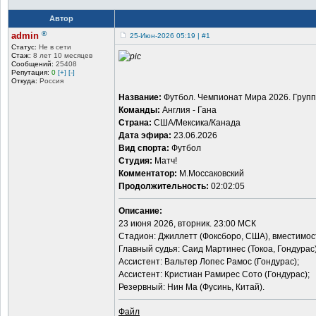
Автор
®
admin
25-Июн-2026 05:19 | #1
Статус:
Не в сети
Стаж:
8 лет 10 месяцев
Сообщений:
25408
Репутация:
0
[+]
[-]
Откуда:
Россия
Название:
Футбол. Чемпионат Мира 2026. Группа 
Команды:
Англия - Гана
Страна:
США/Мексика/Канада
Дата эфира:
23.06.2026
Вид спорта:
Футбол
Студия:
Матч!
Комментатор:
М.Моссаковский
Продолжительность:
02:02:05
Описание:
23 июня 2026, вторник. 23:00 МСК
Стадион: Джиллетт (Фоксборо, США), вместимос
Главный судья: Саид Мартинес (Токоа, Гондурас)
Ассистент: Вальтер Лопес Рамос (Гондурас);
Ассистент: Кристиан Рамирес Сото (Гондурас);
Резервный: Нин Ма (Фусинь, Китай).
Файл