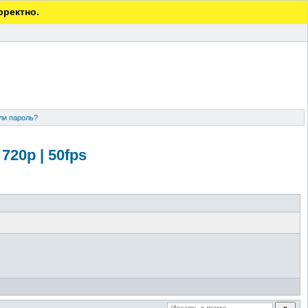
рректно.
ли пароль?
720р | 50fps