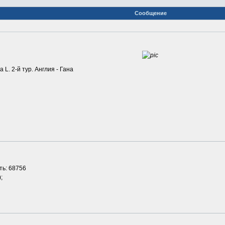
Сообщение
L. 2-й тур. Англия - Гана
ть: 68756
;