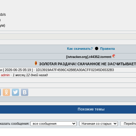
kb/s
)
ум)
⚫
Как скачивать?
Правила
[ivtracker.org].t44352.torrent
ЗОЛОТАЯ РАЗДАЧА! СКАЧАННОЕ НЕ ЗАСЧИТЫВАЕ
н [
2026-06-25 05:19
] · 1D13919A47F4596C42B8EA30ACFF02345D6532B3
·
admin
·
1 месяц 12 дней назад
Похожие темы
казать сообщения: