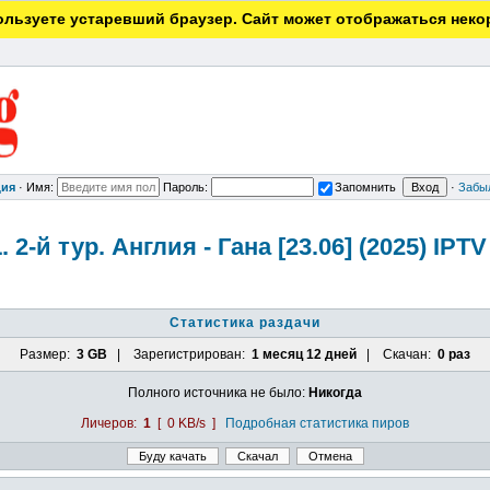
льзуете устаревший браузер. Сайт может отображаться неко
ция
·
Имя:
Пароль:
Запомнить
·
Забы
-й тур. Англия - Гана [23.06] (2025) IPTV 
Статистика раздачи
Размер:
3 GB
| Зарегистрирован:
1 месяц 12 дней
| Скачан:
0 раз
Полного источника не было:
Никогда
Личеров:
1
[ 0 KB/s ]
Подробная статистика пиров