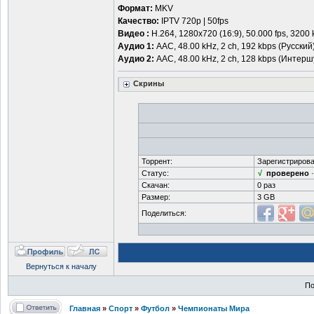
Формат:
MKV
Качество:
IPTV 720р | 50fps
Видео :
H.264, 1280х720 (16:9), 50.000 fps, 3200 
Аудио 1:
ААС, 48.00 kHz, 2 ch, 192 kbps (Русский
Аудио 2:
ААС, 48.00 kHz, 2 ch, 128 kbps (Интерш
Скрины
Торрент:
Зарегистрирова
Статус:
√
проверено
Скачан:
0 раз
Размер:
3 GB
Поделиться:
Вернуться к началу
По
Главная
»
Спорт
»
Футбол
»
Чемпионаты Мира