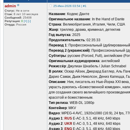
®
admin
25-Июн-2026 03:54 | #1
Статус:
Не в сети
Название
: Кодекс Данте
Стаж:
8 лет 10 месяцев
Сообщений:
25408
Оригинальное название
: In the Hand of Dante
Репутация:
0
[+]
[-]
Страна
: Великобритания, Италия, Чили, США
Откуда:
Россия
Жанр
: триллер, драма, криминал, детектив
Год выпуска
: 2025
Продолжительность
: 02:35:33
Перевод 1
: Профессиональный (дублированны
Перевод 2 (украинский)
: Профессиональный (
Субтитры
: русские (Forced, Full), английские (Fo
Оригинальная аудиодорожка
: английский
Режиссёр
: Джулиан Шнабель / Julian Schnabel
В ролях
: Оскар Айзек, Джерард Батлер, Аль Па
Дарио Самак, Дьюк Николсон, Дениз Капецца, Г
Описание
: Ник, писатель из Нью-Йорка XXI век
украсть рукопись «Божественной комедии», напи
для создания своего величайшего произведения
красотой и божественным.
Тип релиза
: WEB-DL 1080p
Контейнер
: MKV
Видео
: MPEG-4 AVC, 1920x1080 (16:9), 24 fps, 7
Аудио 1
:
RUS
E-AC-3, 5.1, 48 kHz, 640 kbps
Аудио 2
:
UKR
E-AC-3, 5.1, 48 kHz, 640 kbps
Аудио 3
:
ENG
E-AC-3, 5.1, 48 kHz, 640 kbps