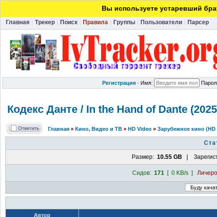
Вы используете устаревший брау
Главная
|
Трекер
|
Поиск
|
Правила
|
Группы
|
Пользователи
|
Парсер
Регистрация
·
Имя:
Парол
Кодекс Данте / In the Hand of Dante (20
Главная
»
Кино, Видео и ТВ
»
HD Video
»
Зарубежное кино (HD 
Ста
Размер:
10.55 GB
| Зарегис
Сидов:
171
[ 0 KB/s ]
Личер
Автор