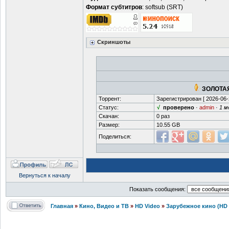
Формат субтитров
: softsub (SRT)
Скриншоты
ЗОЛОТАЯ
Торрент:
Зарегистрирован [
2026-06-
Статус:
√
проверено
·
admin
·
1 м
Скачан:
0 раз
Размер:
10.55 GB
Поделиться:
Вернуться к началу
Показать сообщения:
Главная
»
Кино, Видео и ТВ
»
HD Video
»
Зарубежное кино (HD 