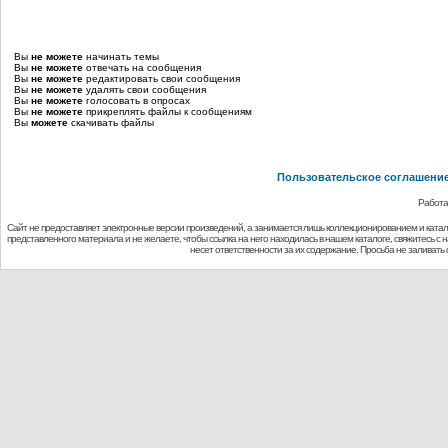
Вы
не можете
начинать темы
Вы
не можете
отвечать на сообщения
Вы
не можете
редактировать свои сообщения
Вы
не можете
удалять свои сообщения
Вы
не можете
голосовать в опросах
Вы
не можете
прикреплять файлы к сообщениям
Вы
можете
скачивать файлы
Пользовательское соглашени
Работа
Сайт не предоставляет электронные версии произведений, а занимается лишь коллекционированием и ката
представленного материала и не желаете, чтобы ссылка на него находилась в нашем каталоге, свяжитесь с
несет ответственности за их содержание. Просьба не заливат