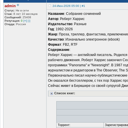
®
admin
24-Июн-2026 05:00 | #1
Статус:
Не в сети
Название
: Собрание сочинений
Стаж:
8 лет 10 месяцев
Сообщений:
25408
Автор
: Роберт Харрис
Репутация:
0
[+]
[-]
Издательство
: Разные
Откуда:
Россия
Год
: 1992-2026
Жанр
: Проза, триллер, фантастика, приключени
Качество
: Изначально электронное (ebook)
Формат
: FB2, RTF
Содержание
:
Роберт Харрис — английский писатель. Родился 
рабочего движения. Роберт Харрис закончил Се
программах "Panorama" и "Newsnight". В 1987 год
журналистом и редактором в The Observer, The Su
Первоначально писал научно-публицистические 
Он оказался бестселлером, с тех пор Харрис пр
Сейчас живет в Беркшире со своей супругой Джи
Список книг:
Торрент:
Зарегистрирова