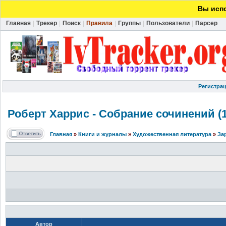
Вы испо
Главная
|
Трекер
|
Поиск
|
Правила
|
Группы
|
Пользователи
|
Парсер
Регистра
Роберт Харрис - Собрание сочинений (1
Главная
»
Книги и журналы
»
Художественная литература
»
За
Автор