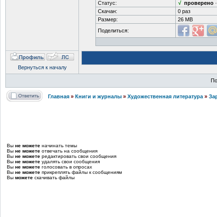
Статус:
√
проверено
Скачан:
0 раз
Размер:
26 MB
Поделиться:
Вернуться к началу
По
Главная
»
Книги и журналы
»
Художественная литература
»
За
Вы
не можете
начинать темы
Вы
не можете
отвечать на сообщения
Вы
не можете
редактировать свои сообщения
Вы
не можете
удалять свои сообщения
Вы
не можете
голосовать в опросах
Вы
не можете
прикреплять файлы к сообщениям
Вы
можете
скачивать файлы