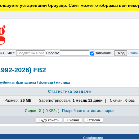
льзуете устаревший браузер. Сайт может отображаться неко
ция
·
Имя:
Пароль:
Запомнить
·
Забы
992-2026) FB2
рубежная фантастика / фэнтези / мистика
Статистика раздачи
Размер:
26 MB
| Зарегистрирован:
1 месяц 12 дней
| Скачан:
0 раз
Сидов:
2
[ 0 KB/s ]
Подробная статистика пиров
Сообщение