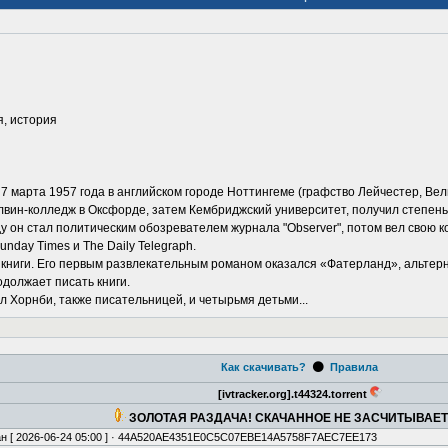
я, история
7 марта 1957 года в английском городе Ноттингеме (графство Лейчестер, Ве
лвин-колледж в Оксфорде, затем Кембриджский университет, получил степень
у он стал политическим обозревателем журнала "Observer", потом вел свою кол
nday Times и The Daily Telegraph.
книги. Его первым развлекательным романом оказался «Фатерланд», альтерн
одолжает писать книги.
л Хорнби, также писательницей, и четырьмя детьми...
⚫
Как скачивать?
Правила
[ivtracker.org].t44324.torrent
ЗОЛОТАЯ РАЗДАЧА! СКАЧАННОЕ НЕ ЗАСЧИТЫВАЕ
н [
2026-06-24 05:00
] · 44A520AE4351E0C5C07EBE14A5758F7AEC7EE173