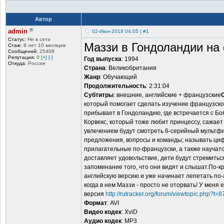
Автор
®
admin
02-Июн-2018 04:05 | #1
Статус:
Не в сети
Маззи в Гондоландии на 
Стаж:
8 лет 10 месяцев
Сообщений:
25408
Репутация:
0
[+]
[-]
Год выпуска
: 1994
Откуда:
Россия
Страна
: Великобритания
Жанр
: Обучающий
Продолжительность
: 2:31:04
Субтитры
: внешние, английские + французские
который помогает сделать изучение французско
прибывает в Гондоландию, где встречается с Бо
Корвекс, который тоже любит принцессу, сажает
увлечением будут смотреть 6-серийный мультфи
предложения, вопросы и команды; называть циф
прилагательные по-французски, а также научатс
доставляет удовольствие, дети будут стремитьс
запоминание того, что они видят и слышат.По-к
английскую версию и уже начинает лепетать по-ан
когда в нем Маззи - просто не оторвать! У меня
версия
http://rutracker.org/forum/viewtopic.php?t=
Формат
: AVI
Видео кодек
: XviD
Аудио кодек
: MP3