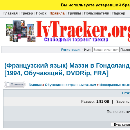
Вы используете устаревший брау
Главная
|
Трекер
|
Поиск
|
Правила
|
Группы
|
Пользователи
|
Парсер
Регистрация
·
Имя:
Парол
(Французский
язык) Маззи в Гондоланди
[1994, Обучающий, DVDRip, FRA]
Главная
»
Обучение иностранным языкам
»
Иностранные язык
Ста
Размер:
1.81 GB
| Зарегис
Полного исто