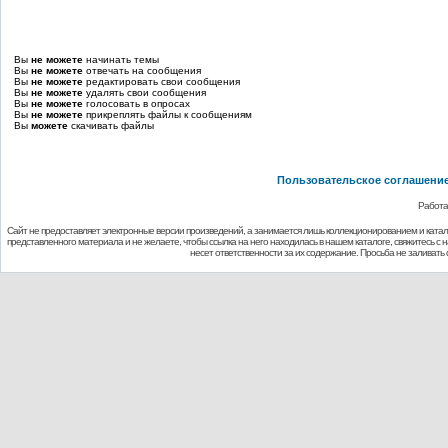
Вы
не можете
начинать темы
Вы
не можете
отвечать на сообщения
Вы
не можете
редактировать свои сообщения
Вы
не можете
удалять свои сообщения
Вы
не можете
голосовать в опросах
Вы
не можете
прикреплять файлы к сообщениям
Вы
можете
скачивать файлы
Пользовательское соглашени
Работа
Сайт не предоставляет электронные версии произведений, а занимается лишь коллекционированием и ката
представленного материала и не желаете, чтобы ссылка на него находилась в нашем каталоге, свяжитесь с
несет ответственности за их содержание. Просьба не заливат