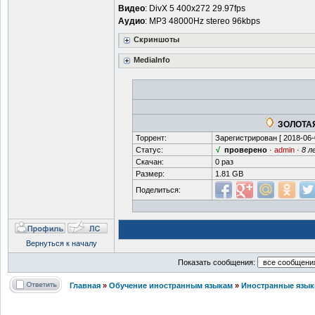
Видео
: DivX 5 400x272 29.97fps
Аудио
: MP3 48000Hz stereo 96kbps
Скриншоты
MediaInfo
ЗОЛОТАЯ
Торрент:
Зарегистрирован [
2018-06-
Статус:
√
проверено
·
admin
·
8 л
Скачан:
0 раз
Размер:
1.81 GB
Поделиться:
Вернуться к началу
Показать сообщения:
Главная
»
Обучение иностранным языкам
»
Иностранные язык